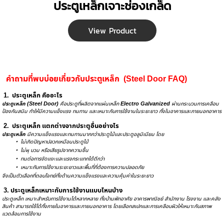
ประตูเหล็กเจาะช่องเกล็ด
View Product
คำถามที่พบบ่อยเกี่ยวกับประตูเหล็ก  (Steel Door FAQ)
1.  ประตูเหล็ก คืออะไร
ประตูเหล็ก (Steel Door)
 คือประตูที่ผลิตจากแผ่นเหล็ก 
Electro Galvanized
 ผ่านกระบวนการเคลือบ
ป้องกันสนิม ทำให้มีความแข็งแรง ทนทาน และเหมาะกับการใช้งานในระยะยาว ทั้งในอาคารและภายนอกอาคาร
2.  ประตูเหล็ก แตกต่างจากประตูอื่นอย่างไร 
ประตูเหล็ก
 มีความแข็งแรงและทนทานมากกว่าประตูไม้และประตูอลูมิเนียม โดย
         •  ไม่เกิดปัญหาปลวกเหมือนประตูไม้
         •  ไม่ผุ บวม หรือเสียรูปจากความชื้น
         •  ทนต่อการงัดแงะและแรงกระแทกได้ดีกว่า
         •  เหมาะกับการใช้งานระยะยาวและพื้นที่ที่ต้องการความปลอดภัย
จึงเป็นตัวเลือกที่ตอบโจทย์ทั้งด้านความแข็งแรงและความคุ้มค่าในระยะยาว
3. 
ประตูเหล็กเหมาะกับการใช้งานแบบไหนบ้าง
ประตูเหล็ก เหมาะสำหรับการใช้งานได้หลากหลาย ทั้งบ้านพักอาศัย อาคารพาณิชย์ สำนักงาน โรงงาน และคลัง
สินค้า สามารถใช้ได้ทั้งภายในอาคารและภายนอกอาคาร โดยเลือกสเปกและการเคลือบผิวให้เหมาะกับสภาพ
แวดล้อมการใช้งาน