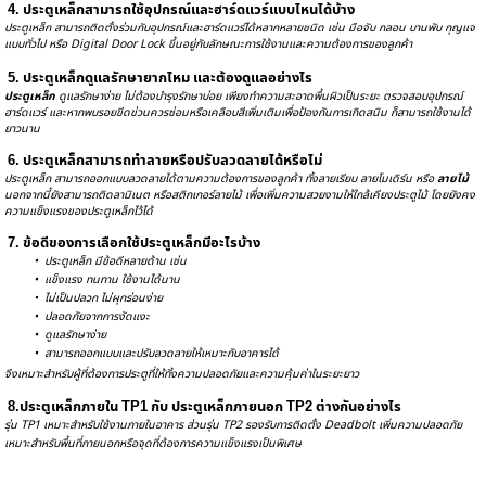
4. ประตูเหล็กสามารถใช้อุปกรณ์และฮาร์ดแวร์แบบไหนได้บ้าง
ประตูเหล็ก สามารถติดตั้งร่วมกับอุปกรณ์และฮาร์ดแวร์ได้หลากหลายชนิด เช่น มือจับ กลอน บานพับ กุญแจ
แบบทั่วไป หรือ Digital Door Lock ขึ้นอยู่กับลักษณะการใช้งานและความต้องการของลูกค้า
5. ประตูเหล็กดูแลรักษายากไหม และต้องดูแลอย่างไร 
ป
ระตูเหล็ก
 ดูแลรักษาง่าย ไม่ต้องบำรุงรักษาบ่อย เพียงทำความสะอาดพื้นผิวเป็นระยะ ตรวจสอบอุปกรณ์
ฮาร์ดแวร์ และหากพบรอยขีดข่วนควรซ่อมหรือเคลือบสีเพิ่มเติมเพื่อป้องกันการเกิดสนิม ก็สามารถใช้งานได้
ยาวนาน
6. ประตูเหล็กสามารถทำลายหรือปรับลวดลายได้หรือไม่
ประตูเหล็ก สามารถออกแบบลวดลายได้ตามความต้องการของลูกค้า ทั้งลายเรียบ ลายโมเดิร์น หรือ 
ลายไม้
นอกจากนี้ยังสามารถติดลามิเนต หรือสติกเกอร์ลายไม้ เพื่อเพิ่มความสวยงามให้ใกล้เคียงประตูไม้ โดยยังคง
ความแข็งแรงของประตูเหล็กไว้ได้
7. ข้อดีของการเลือกใช้ประตูเหล็กมีอะไรบ้าง
         •  ประตูเหล็ก มีข้อดีหลายด้าน เช่น 
         •  แข็งแรง ทนทาน ใช้งานได้นาน
         •  ไม่เป็นปลวก ไม่ผุกร่อนง่าย
         •  ปลอดภัยจากการงัดแงะ
         •  ดูแลรักษาง่าย
         •  สามารถออกแบบและปรับลวดลายให้เหมาะกับอาคารได้ 
จึงเหมาะสำห
รับผู้ที่ต้องการประตูที่ให้ทั้งควา
มปลอดภัยและความคุ้มค่าในระยะยาว
8.ประตูเหล็กภายใน 
TP1 กับ ประตูเหล็กภายนอก TP2 ต่างกันอย่างไร 
รุ่น TP1 เหมาะสำหรับใช้งานภายในอาคาร ส่วนรุ่น TP2 รองรับการติดตั้ง Deadbolt เพิ่มความปลอดภัย 
เหมาะสำหรับพื้นที่ภายนอกหรือจุดที่ต้องการความแข็งแรงเป็นพิเศษ